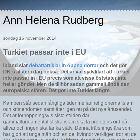
Ann Helena Rudberg
söndag 16 november 2014
Turkiet passar inte i EU
Ibland slår
debattartiklar in öppna dörrar
och det gör
DN:s alster i dag också. Det är väl självklart att Turkiet
inte passar in i EU precis som att vissa öststater inte
heller gör det. Men de tillhör sedan gammalt ändå den
europeiska sfären. Det gör inte Turkiet längre.
Kampen står sedan långliga tider mellan religionerna islam
och kristendomen samt åter igen nu på det nya årtusendet.
Det är förhoppningsvis sista striden där
gammalfundamentalistiska islam ska ta profetens ord på
allvar och ingen ska tänka själv. Denna frälsningslära som
har gjort att unga män och en del kvinnor verkligen tror att de