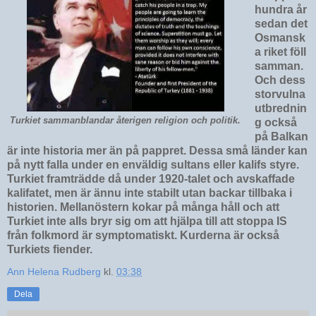
hundra år
sedan det
Osmansk
a riket föll
samman.
Och dess
storvulna
utbrednin
Turkiet sammanblandar återigen religion och politik.
g också
på Balkan
är inte historia mer än på pappret. Dessa små länder kan
på nytt falla under en enväldig sultans eller kalifs styre.
Turkiet framträdde då under 1920-talet och avskaffade
kalifatet, men är ännu inte stabilt utan backar tillbaka i
historien. Mellanöstern kokar på många håll och att
Turkiet inte alls bryr sig om att hjälpa till att stoppa IS
från folkmord är symptomatiskt. Kurderna är också
Turkiets fiender.
Ann Helena Rudberg
kl.
03:38
Dela