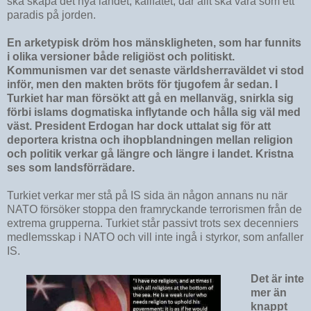
ska skapa det nya landet, kalifatet, där allt ska vara som ett
paradis på jorden.
En arketypisk dröm hos mänskligheten, som har funnits
i olika versioner både religiöst och politiskt.
Kommunismen var det senaste världsherraväldet vi stod
inför, men den makten bröts för tjugofem år sedan. I
Turkiet har man försökt att gå en mellanväg, snirkla sig
förbi islams dogmatiska inflytande och hålla sig väl med
väst. President Erdogan har dock uttalat sig för att
deportera kristna och ihopblandningen mellan religion
och politik verkar gå längre och längre i landet. Kristna
ses som landsförrädare.
Turkiet verkar mer stå på IS sida än någon annans nu när
NATO försöker stoppa den framryckande terrorismen från de
extrema grupperna. Turkiet står passivt trots sex decenniers
medlemsskap i NATO och vill inte ingå i styrkor, som anfaller
IS.
Det är inte
mer än
knappt