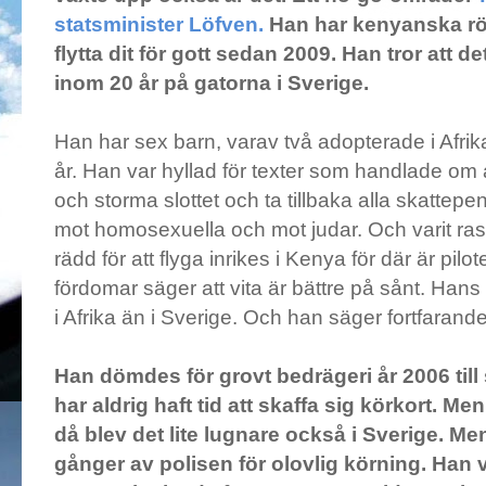
statsminister Löfven.
Han har kenyanska röt
flytta dit för gott sedan 2009. Han tror att d
inom 20 år på gatorna i Sverige.
Han har sex barn, varav två adopterade i Afri
år. Han var hyllad för texter som handlade om
och storma slottet och ta tillbaka alla skattep
mot homosexuella och mot judar. Och varit rasis
rädd för att flyga inrikes i Kenya för där är pi
fördomar säger att vita är bättre på sånt. Hans
i Afrika än i Sverige. Och han säger fortfarand
Han dömdes för grovt bedrägeri år 2006 til
har aldrig haft tid att skaffa sig körkort. Me
då blev det lite lugnare också i Sverige. Me
gånger av polisen för olovlig körning. Han 