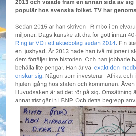
2013 och visade fram en annan sida av sig 
populär hos svenska folket. TV har genom
Sedan 2015 är han skriven i Rimbo i en elvarum
miljoner. Dags kanske att dra för gott innan 4
Ring är VD i ett aktiebolag sedan 2014.
Fin tit
en ljushyad. År 2013 hade han två miljoner i 
dem förtäljer inte historien. Och han jobbade bar
behålla lite pengar. Han är väl
exakt den medbo
önskar sig
. Någon som investerar i Afrika och
hjulen igång hos staten och kommunen. Även o
Huvudsaken är att det rör på sig. Omsättning är
annat trist går in i BNP. Och detta begrepp använ