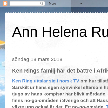
Ann Helena R
söndag 18 mars 2018
Ken Rings familj har det bättre i Afri
Ken Ring uttalar sig i norsk TV
om hur tillst
Särskilt ur hans egen synvinkel eftersom h
tjugo av hans kompisar har blivit mördade. 
finns no-go-områden i Sverige och att Häss
växte upp också är det. Ett no-go-område.