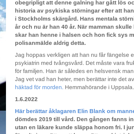
obegripligt att denne galning har gått lös o
historia av psykiska störningar efter att han
i Stockholms skärgård. Hans mentala störn
år och nu är han 40 år. När mamman skulle
skar han henne i halsen och hon fick sys 
polisanmälde aldrig detta.
Jag hoppas verkligen att han nu får fängelse elle
psykiatrin med tvångsvård. Det måste vara fru
för familjen. Han är således en helsvensk man
Jag vet vad han heter, men berättar inte det av 
häktad för morden.
Hemmahörande i Uppsala
1.6.2022
Här berättar åklagaren Elin Blank om mann
dömdes 2019 till vård. Den gången fanns i
utan en läkare kunde släppa honom fri. I jun